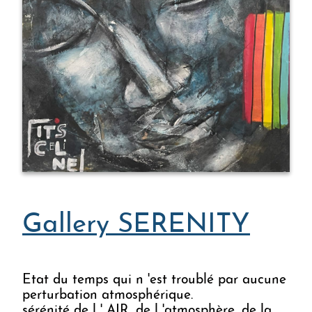
Gallery SERENITY
Gallery SERENITY
Etat du temps qui n 'est troublé par aucune
perturbation atmosphérique.
sérénité de l ' AIR, de l 'atmosphère, de la